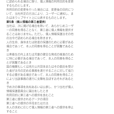
に認められる場合に限り、個人情報の利用目的を変更
するものとします。
利用目的の変更を行った場合には、変更後の目的につ
いて、当社所定の方法により、ユーザーに通知し、ま
たは本ウェブサイト上に公表するものとします。
第5条（個人情報の第三者提供）
当社は、次に掲げる場合を除いて、あらかじめユーザ
ーの同意を得ることなく、第三者に個人情報を提供す
ることはありません。ただし、個人情報保護法その他
の法令で認められる場合を除きます。
人の生命、身体または財産の保護のために必要がある
場合であって、本人の同意を得ることが困難であると
き
公衆衛生の向上または児童の健全な育成の推進のため
に特に必要がある場合であって、本人の同意を得るこ
とが困難であるとき
国の機関もしくは地方公共団体またはその委託を受け
た者が法令の定める事務を遂行することに対して協力
する必要がある場合であって、本人の同意を得ること
により当該事務の遂行に支障を及ぼすおそれがあると
き
予め次の事項を告知あるいは公表し、かつ当社が個人
情報保護委員会に届出をしたとき
利用目的に第三者への提供を含むこと
第三者に提供されるデータの項目
第三者への提供の手段または方法
本人の求めに応じて個人情報の第三者への提供を停止
すること