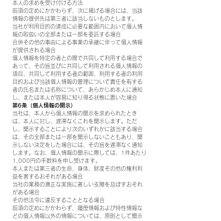
本人の求めを受け付ける方法
前項の定めにかかわらず、次に掲げる場合には、当該
情報の提供先は第三者に該当しないものとします。
当社が利用目的の達成に必要な範囲内において個人情
報の取扱いの全部または一部を委託する場合
合併その他の事由による事業の承継に伴って個人情報
が提供される場合
個人情報を特定の者との間で共同して利用する場合で
あって、その旨並びに共同して利用される個人情報の
項目、共同して利用する者の範囲、利用する者の利用
目的および当該個人情報の管理について責任を有する
者の氏名または名称について、あらかじめ本人に通知
し、または本人が容易に知り得る状態に置いた場合
第6条（個人情報の開示）
当社は、本人から個人情報の開示を求められたとき
は、本人に対し、遅滞なくこれを開示します。ただ
し、開示することにより次のいずれかに該当する場合
は、その全部または一部を開示しないこともあり、開
示しない決定をした場合には、その旨を遅滞なく通知
します。なお、個人情報の開示に際しては、1件あたり
1,000円の手数料を申し受けます。
本人または第三者の生命、身体、財産その他の権利利
益を害するおそれがある場合
当社の業務の適正な実施に著しい支障を及ぼすおそれ
がある場合
その他法令に違反することとなる場合
前項の定めにかかわらず、履歴情報および特性情報な
どの個人情報以外の情報については、原則として開示