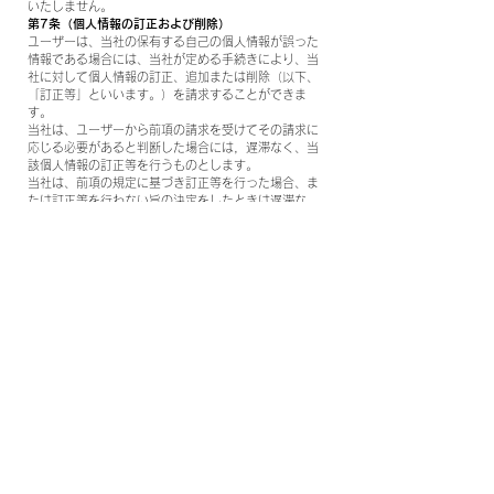
いたしません。
第7条（個人情報の訂正および削除）
ユーザーは、当社の保有する自己の個人情報が誤った
情報である場合には、当社が定める手続きにより、当
社に対して個人情報の訂正、追加または削除（以下、
「訂正等」といいます。）を請求することができま
す。
当社は、ユーザーから前項の請求を受けてその請求に
応じる必要があると判断した場合には，遅滞なく、当
該個人情報の訂正等を行うものとします。
当社は、前項の規定に基づき訂正等を行った場合、ま
たは訂正等を行わない旨の決定をしたときは遅滞な
く、これをユーザーに通知します。
第8条（個人情報の利用停止等）
当社は、本人から、個人情報が、利用目的の範囲を超
えて取り扱われているという理由、または不正の手段
により取得されたものであるという理由により、その
利用の停止または消去（以下、「利用停止等」といい
ます。）を求められた場合には、遅滞なく必要な調査
を行います。
前項の調査結果に基づき，その請求に応じる必要があ
ると判断した場合には、遅滞なく、当該個人情報の利
用停止等を行います。
当社は、前項の規定に基づき利用停止等を行った場
合、または利用停止等を行わない旨の決定をしたとき
は、遅滞なく、これをユーザーに通知します。
前2項にかかわらず、利用停止等に多額の費用を有する
場合その他利用停止等を行うことが困難な場合であっ