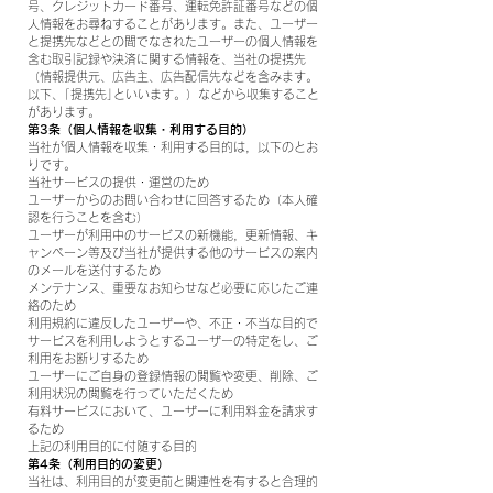
号、クレジットカード番号、運転免許証番号などの個
人情報をお尋ねすることがあります。また、ユーザー
と提携先などとの間でなされたユーザーの個人情報を
含む取引記録や決済に関する情報を、当社の提携先
（情報提供元、広告主、広告配信先などを含みます。
以下、｢提携先｣といいます。）などから収集すること
があります。
第3条（個人情報を収集・利用する目的）
当社が個人情報を収集・利用する目的は，以下のとお
りです。
当社サービスの提供・運営のため
ユーザーからのお問い合わせに回答するため（本人確
認を行うことを含む）
ユーザーが利用中のサービスの新機能，更新情報、キ
ャンペーン等及び当社が提供する他のサービスの案内
のメールを送付するため
メンテナンス、重要なお知らせなど必要に応じたご連
絡のため
利用規約に違反したユーザーや、不正・不当な目的で
サービスを利用しようとするユーザーの特定をし、ご
利用をお断りするため
ユーザーにご自身の登録情報の閲覧や変更、削除、ご
利用状況の閲覧を行っていただくため
有料サービスにおいて、ユーザーに利用料金を請求す
るため
上記の利用目的に付随する目的
第4条（利用目的の変更）
当社は、利用目的が変更前と関連性を有すると合理的