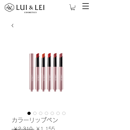
カラーリップペン
通
セ
 ￥2,310 
￥1,155