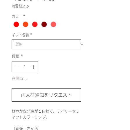
常
ー
消費税込み
価
ル
格
価
カラー
*
格
ギフト包装
*
数量
*
在庫なし
再入荷通知をリクエスト
鮮やかな発色が１日続く、デイリーセミ
マットカラーリップ。
［画像：左から］