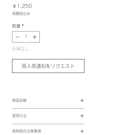
価
￥1,250
格
消費税込み
数量
*
在庫なし
再入荷通知をリクエスト
商品詳細
紫外線に当たるとネイルカラーが変わ
使用方法
りドラマティックな雰囲気を演出する
チェンジネイル。
爪に薄く塗ってください。爪の表面が
内容量：8ml
使用時の注意事項
乾いた後に、必要に応じてトップコー